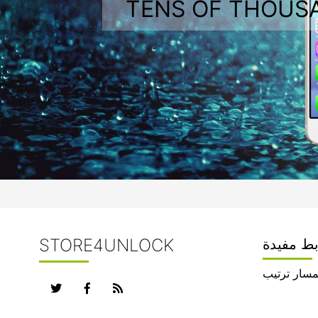
TENS OF THOUS
STORE4UNLOCK
بط مفيدة
مسار ترتيب