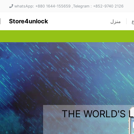
whatsApp: +880 1644-155659 ,Telegram : +852-9740 2126
Store4unlock
منزل
THE WORLD'S 