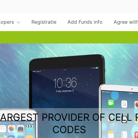
rkopers
Registratie
Add Funds info
Agree with
LARGEST PROVIDER OF CELL
CODES