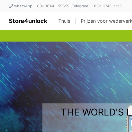
whatsApp: +880 1644-155659 ,Telegram : +852-9740 2126
Store4unlock
Thuis
Prijzen voor wederve
THE WORLD'S 