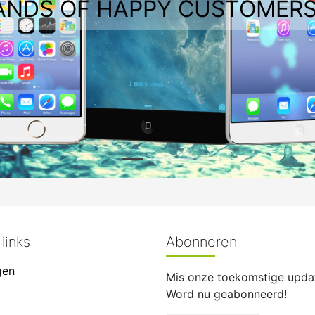
ANDS OF HAPPY CUSTOMERS
links
Abonneren
gen
Mis onze toekomstige updat
Word nu geabonneerd!